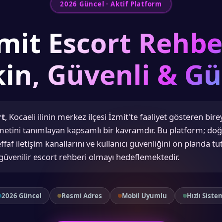
2026 Güncel · Aktif Platform
mit Escort Rehbe
in, Güvenli & Gü
rt
, Kocaeli ilinin merkez ilçesi İzmit'te faaliyet gösteren bire
zmetini tanımlayan kapsamlı bir kavramdır. Bu platform; do
şeffaf iletişim kanallarını ve kullanıcı güvenliğini ön planda t
 güvenilir escort rehberi olmayı hedeflemektedir.
2026 Güncel
Resmi Adres
Mobil Uyumlu
Hızlı Siste