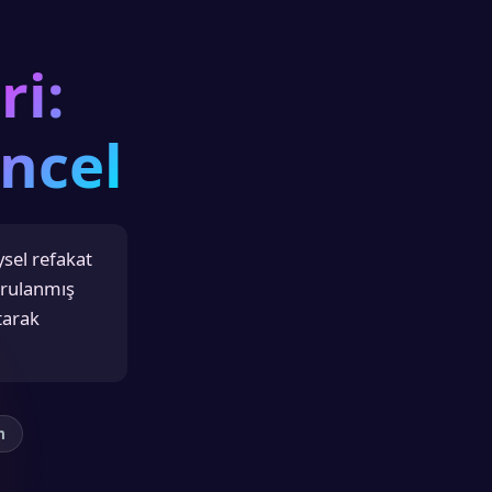
ri:
ncel
ysel refakat
ğrulanmış
utarak
m