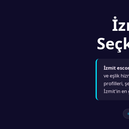
İz
Seçk
İzmit esco
ve eşlik hi
profilleri, 
İzmit'in en