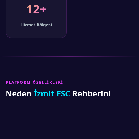
12+
Hizmet Bölgesi
PLATFORM ÖZELLIKLERI
Neden
İzmit ESC
Rehberini
Tercih Etmelisiniz?
Kullanıcı deneyimini merkeze alan, şeffaf ve güvenilir
bir yapıyla hizmet veriyoruz.