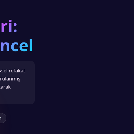
ri:
ncel
ysel refakat
ğrulanmış
utarak
m