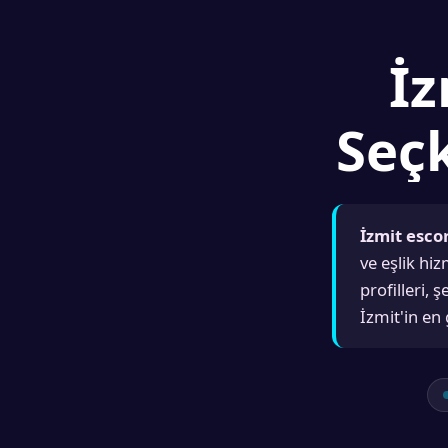
İz
Seçk
İzmit esco
ve eşlik hi
profilleri, 
İzmit'in en